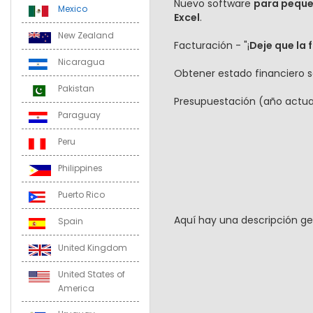
Nuevo software
para pequeñ
Mexico
Excel
.
New Zealand
Facturación - "¡
Deje que la 
Nicaragua
Obtener estado financiero 
Pakistan
Presupuestación (año actual y
Paraguay
Peru
Philippines
Puerto Rico
Aquí hay una descripción ge
Spain
United Kingdom
United States of
America