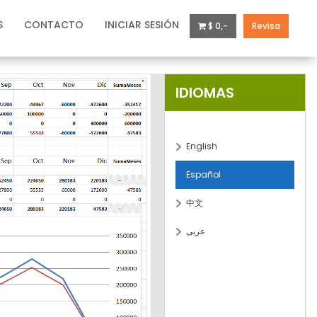
S
CONTACTO
INICIAR SESIÓN
$ 0,-
Revisa
IDIOMAS
English
Español
中文
عربى