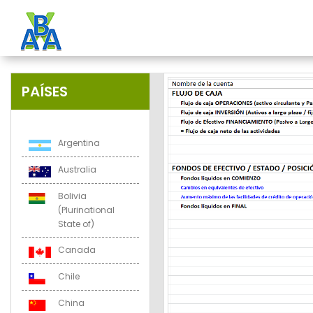
PAÍSES
Argentina
Australia
Bolivia
(Plurinational
State of)
Canada
Chile
China