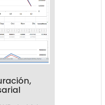
uración,
arial