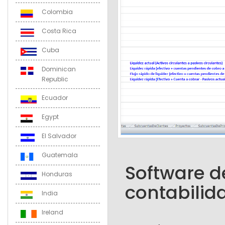
Colombia
Costa Rica
Cuba
Dominican
Republic
Ecuador
Egypt
El Salvador
Guatemala
Software de
Honduras
contabilid
India
Ireland