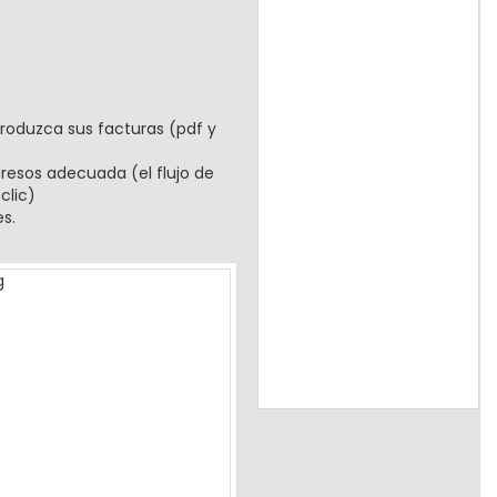
produzca sus facturas (pdf y
gresos adecuada (el flujo de
clic)
s.